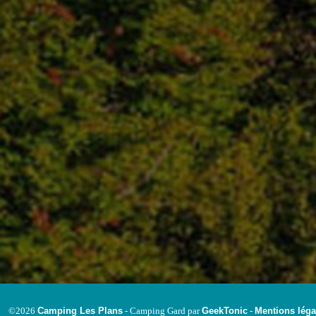
Camping Les Plans
GeekTonic
Mentions léga
©2026
- Camping Gard par
-