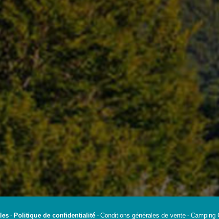
les
Politique de confidentialité
Conditions générales de vente
Camping 
-
-
-