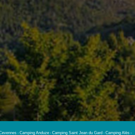
Cevennes
Camping Anduze
Camping Saint Jean du Gard
Camping Alès
-
-
-
-