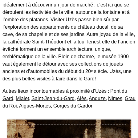
idéalement à découvrir un jour de marché : c’est ici que se
déroulent les festivités de la ville, autour de la fontaine et à
l’ombre des platanes. Visiter Uzès passe bien sûr par
l’exploration des appartements du château ducal, de sa
cave, de sa chapelle et de ses jardins. Autre joyau de la ville,
la cathédrale Saint-Théodorit et la tour fenestrelle de l’ancien
évêché forment un ensemble architectural unique,
emblématique de la ville. Plein de charme, le musée 1900
vaut également le détour avec ses collections de jouets
anciens et d’automobiles du début du 20ᵉ siècle. Uzès, une
des
plus belles visites à faire dans le Gard
!
Autres lieux incontournables à proximité d’Uzès :
Pont du
Gard
,
Mialet
,
Saint-Jean-du-Gard
,
Alès
,
Anduze
,
Nimes
,
Grau
du Roi
,
Aigues-Mortes
,
Gorges du Gardon