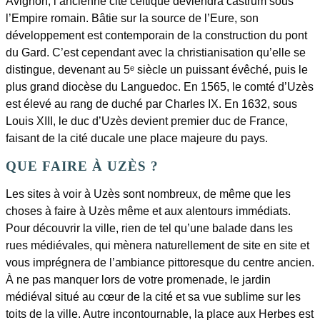
Avignon, l’ancienne cité celtique deviendra castrum sous
l’Empire romain. Bâtie sur la source de l’Eure, son
développement est contemporain de la construction du pont
du Gard. C’est cependant avec la christianisation qu’elle se
distingue, devenant au 5ᵉ siècle un puissant évêché, puis le
plus grand diocèse du Languedoc. En 1565, le comté d’Uzès
est élevé au rang de duché par Charles IX. En 1632, sous
Louis XIII, le duc d’Uzès devient premier duc de France,
faisant de la cité ducale une place majeure du pays.
QUE FAIRE À UZÈS ?
Les sites à voir à Uzès sont nombreux, de même que les
choses à faire à Uzès même et aux alentours immédiats.
Pour découvrir la ville, rien de tel qu’une balade dans les
rues médiévales, qui mènera naturellement de site en site et
vous imprégnera de l’ambiance pittoresque du centre ancien.
À ne pas manquer lors de votre promenade, le jardin
médiéval situé au cœur de la cité et sa vue sublime sur les
toits de la ville. Autre incontournable, la place aux Herbes est