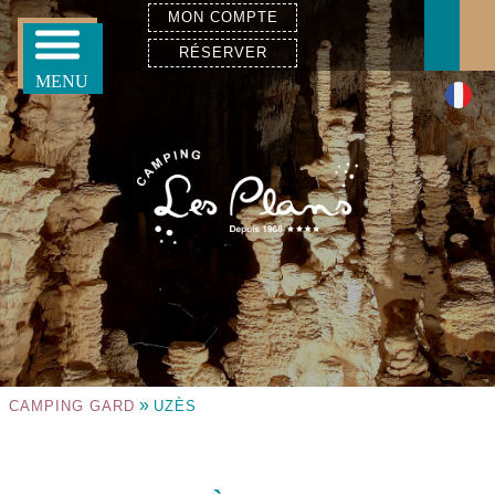
MON COMPTE
RÉSERVER
»
CAMPING GARD
UZÈS