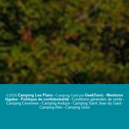
Camping Les Plans
GeekTonic
Mentions
©2026
- Camping Gard par
-
légales
Politique de confidentialité
Conditions générales de vente
-
-
-
Camping Cevennes
Camping Anduze
Camping Saint Jean du Gard
-
-
-
Camping Alès
Camping Uzes
-