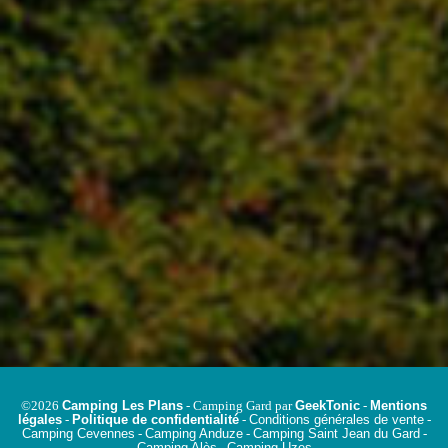
Camping Les Plans
GeekTonic
Mentions
©2026
- Camping Gard par
-
légales
Politique de confidentialité
Conditions générales de vente
-
-
-
Camping Cevennes
Camping Anduze
Camping Saint Jean du Gard
-
-
-
Camping Alès
Camping Uzes