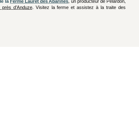
de la
Ferme Lauret des Abarines
, un producteur de Pélardon,
 près d’Anduze
. Visitez la ferme et assistez à la traite des