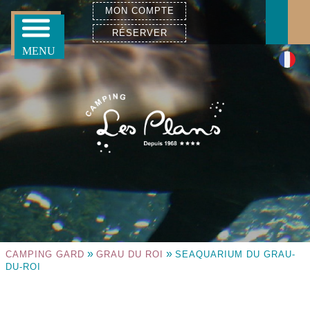
MON COMPTE
RÉSERVER
»
»
CAMPING GARD
GRAU DU ROI
SEAQUARIUM DU GRAU-
DU-ROI