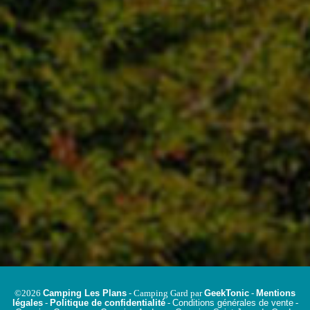
Camping Les Plans
GeekTonic
Mentions
©2026
- Camping Gard par
-
légales
Politique de confidentialité
Conditions générales de vente
-
-
-